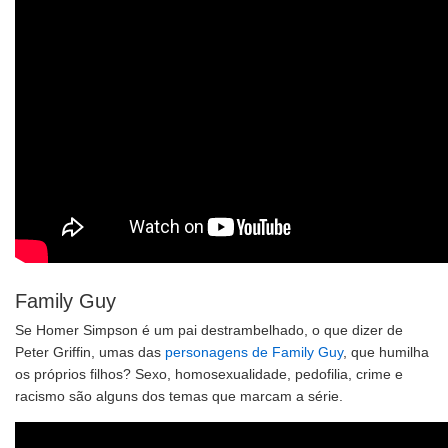
Family Guy
Se Homer Simpson é um pai destrambelhado, o que dizer de
Peter Griffin, umas das
personagens de Family Guy
, que humilha
os próprios filhos? Sexo, homosexualidade, pedofilia, crime e
racismo são alguns dos temas que marcam a série.