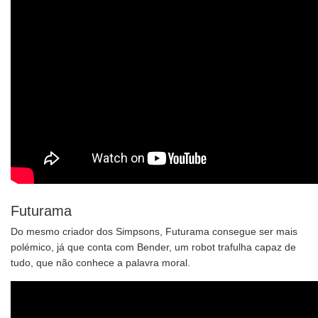
Futurama
Do mesmo criador dos Simpsons, Futurama consegue ser mais
polémico, já que conta com Bender, um robot trafulha capaz de
tudo, que não conhece a palavra moral.