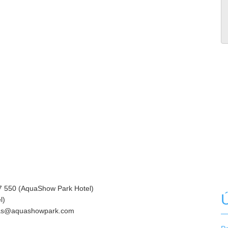
7 550 (AquaShow Park Hotel)
Ú
el)
rvas@aquashowpark.com