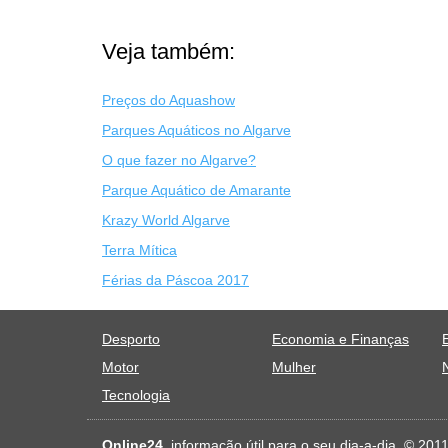
Veja também:
Preços do Aquashow
Parques Aquáticos no Algarve
O que fazer no Algarve?
Parque Aquático de Amarante
Krazy World Algarve
Terra Mítica
Férias da Páscoa 2017
Desporto
Economia e Finanças
Motor
Mulher
Tecnologia
Online24
, informação útil para o seu dia-a-dia. © 20