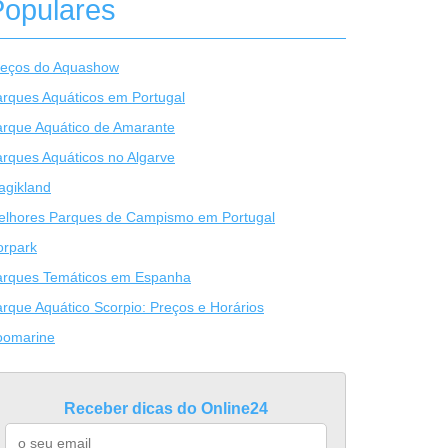
Populares
reços do Aquashow
rques Aquáticos em Portugal
rque Aquático de Amarante
rques Aquáticos no Algarve
agikland
elhores Parques de Campismo em Portugal
orpark
arques Temáticos em Espanha
rque Aquático Scorpio: Preços e Horários
oomarine
Receber dicas do Online24