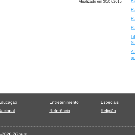
Pa
Atualizado em 30/07/2015
Pa
P
Pa
Li
S
At
qu
Educação
Entretenimento
Especiais
Nacional
Referência
Religião
11-2026
7Graus