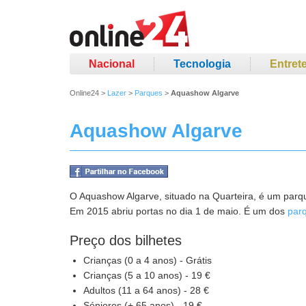
Nacional
Tecnologia
Entret
Online24
>
Lazer
>
Parques
>
Aquashow Algarve
Aquashow Algarve
O Aquashow Algarve, situado na Quarteira, é um parqu
Em 2015 abriu portas no dia 1 de maio. É um dos
parq
Preço dos bilhetes
Crianças (0 a 4 anos) - Grátis
Crianças (5 a 10 anos) - 19 €
Adultos (11 a 64 anos) - 28 €
Séniores (+ 65 anos) - 19 €