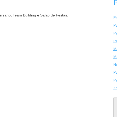
rsário, Team Building e Salão de Festas.
P
Pa
Pa
Pa
M
M
N
P
Pa
Z