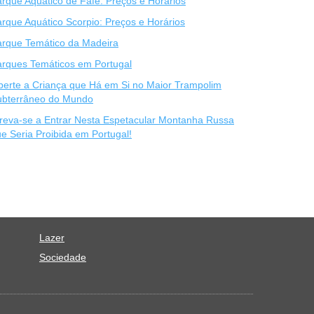
rque Aquático de Fafe: Preços e Horários
rque Aquático Scorpio: Preços e Horários
arque Temático da Madeira
rques Temáticos em Portugal
berte a Criança que Há em Si no Maior Trampolim
ubterrâneo do Mundo
reva-se a Entrar Nesta Espetacular Montanha Russa
e Seria Proibida em Portugal!
Lazer
Sociedade