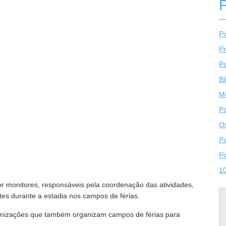
Pi
P
Pa
Bi
Me
Pa
O
Pa
Pi
10
 monitores, responsáveis pela coordenação das atividades,
tes durante a estadia nos campos de férias.
ganizações que também organizam campos de férias para