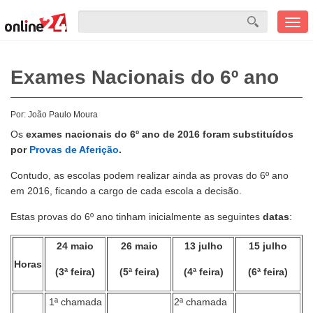
Men
mobi
Exames Nacionais do 6º ano
Por:
João Paulo Moura
Os
exames nacionais do 6º ano de 2016 foram substituídos
por
Provas de Aferição
.
Contudo, as escolas podem realizar ainda as provas do 6º ano
em 2016, ficando a cargo de cada escola a decisão.
Estas provas do 6º ano tinham inicialmente as seguintes
datas
:
24 maio
26 maio
13 julho
15 julho
Horas
(3ª feira)
(5ª feira)
(4ª feira)
(6ª feira)
1ª chamada
2ª chamada