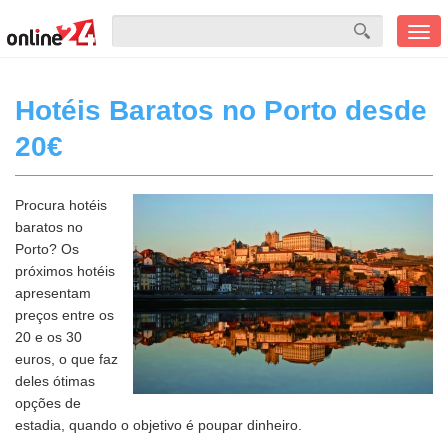
Men
mobi
Hotéis Baratos no Porto desde
20€
Procura hotéis
baratos no
Porto? Os
próximos hotéis
apresentam
preços entre os
20 e os 30
euros, o que faz
deles ótimas
opções de
estadia, quando o objetivo é poupar dinheiro.