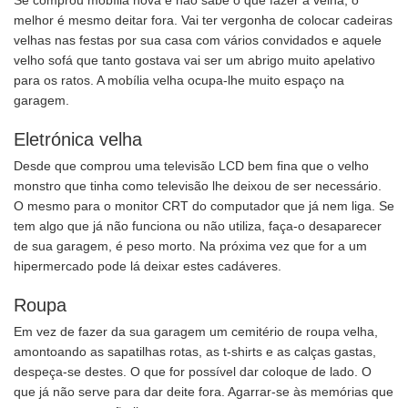
Se comprou mobília nova e não sabe o que fazer à velha, o
melhor é mesmo deitar fora. Vai ter vergonha de colocar cadeiras
velhas nas festas por sua casa com vários convidados e aquele
velho sofá que tanto gostava vai ser um abrigo muito apelativo
para os ratos. A mobília velha ocupa-lhe muito espaço na
garagem.
Eletrónica velha
Desde que comprou uma televisão LCD bem fina que o velho
monstro que tinha como televisão lhe deixou de ser necessário.
O mesmo para o monitor CRT do computador que já nem liga. Se
tem algo que já não funciona ou não utiliza, faça-o desaparecer
de sua garagem, é peso morto. Na próxima vez que for a um
hipermercado pode lá deixar estes cadáveres.
Roupa
Em vez de fazer da sua garagem um cemitério de roupa velha,
amontoando as sapatilhas rotas, as t-shirts e as calças gastas,
despeça-se destes. O que for possível dar coloque de lado. O
que já não serve para dar deite fora. Agarrar-se às memórias que