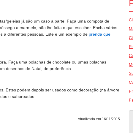
Ci
tas/geleias já são um caso à parte. Faça uma compota de
êssego a marmelo, não lhe falta o que escolher. Encha vários
M
os a diferentes pessoas. Este é um exemplo de
prenda que
C
P
Co
ora. Faça uma bolachas de chocolate ou umas bolachas
M
om desenhos de Natal, de preferência.
Su
Co
ios. Estes podem depois ser usados como decoração (na árvore
Fr
cidos e saboreados.
Fa
Atualizado em 16/11/2015