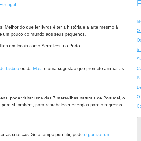
Portugal
.
Me
 Melhor do que ler livros é ter a história e a arte mesmo à
O
e um pouco do mundo aos seus pequenos.
Os
ílias em locais como Serralves, no Porto.
5 
S
de Lisboa
ou da
Maia
é uma sugestão que promete animar as
Co
Pa
De
O 
ens, pode visitar uma das 7 maravilhas naturais de Portugal, o
a para si também, para restabelecer energias para o regresso
Co
er as crianças. Se o tempo permitir, pode
organizar um