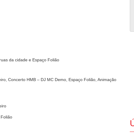
 ruas da cidade e Espaço Folião
neiro, Concerto HMB – DJ MC Demo, Espaço Folião, Animação
eiro
 Folião
Ú