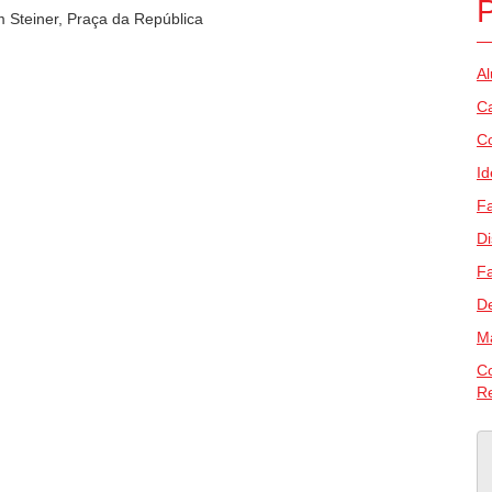
m Steiner, Praça da República
Al
C
Co
Id
Fa
Di
Fa
De
M
C
Re