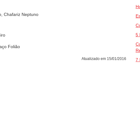
Ho
o, Chafariz Neptuno
E
C
5 
iro
C
aço Folião
Re
Atualizado em 15/01/2016
7 