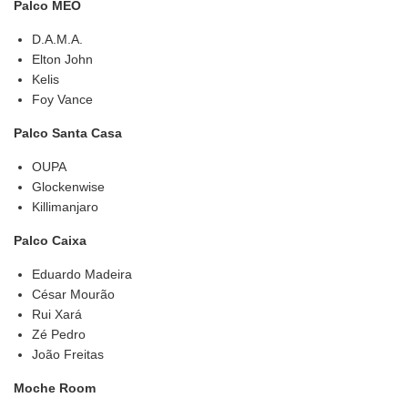
Palco MEO
D.A.M.A.
Elton John
Kelis
Foy Vance
Palco Santa Casa
OUPA
Glockenwise
Killimanjaro
Palco Caixa
Eduardo Madeira
César Mourão
Rui Xará
Zé Pedro
João Freitas
Moche Room