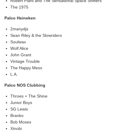
Robert Plant and The Sensational Space Shifters
The 1975
Palco Heineken
2manydjs
Sean Riley & the Slowriders
Soulwax
Wolf Alice
John Grant
Vintage Trouble
The Happy Mess
L.A.
Palco NOS Clubbing
Throes + The Shine
Junior Boys
SG Lewis
Branko
Bob Moses
Xinobi