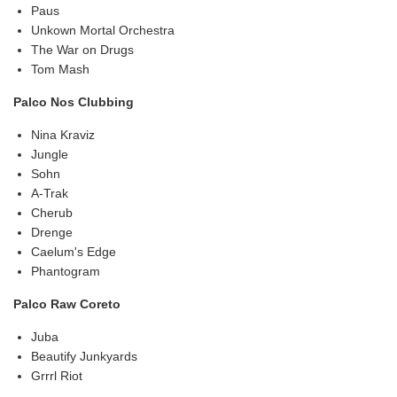
Paus
Unkown Mortal Orchestra
The War on Drugs
Tom Mash
Palco Nos Clubbing
Nina Kraviz
Jungle
Sohn
A-Trak
Cherub
Drenge
Caelum's Edge
Phantogram
Palco Raw Coreto
Juba
Beautify Junkyards
Grrrl Riot