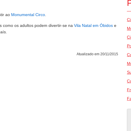
tir ao
Monumental Circo
.
Ci
as como os adultos podem divertir-se na
Vila Natal em Óbidos
e
M
aís.
C
P
Atualizado em 20/11/2015
Co
M
Su
Co
Fr
Fa