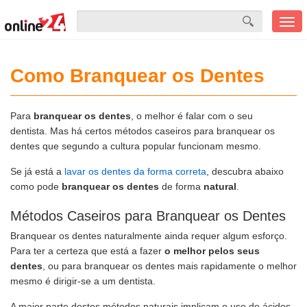
Men
mobi
Como Branquear os Dentes
Para
branquear os dentes
, o melhor é falar com o seu
dentista. Mas há certos métodos caseiros para branquear os
dentes que segundo a cultura popular funcionam mesmo.
Se já está a
lavar os dentes da forma correta
, descubra abaixo
como pode
branquear os dentes
de forma
natural
.
Métodos Caseiros para Branquear os Dentes
Branquear os dentes naturalmente ainda requer algum esforço.
Para ter a certeza que está a fazer
o melhor pelos seus
dentes
, ou para branquear os dentes mais rapidamente o melhor
mesmo é dirigir-se a um dentista.
A maior parte destes métodos naturais implicam o uso de ácidos