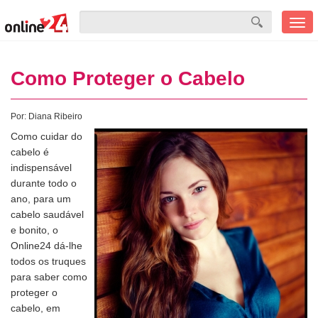
Men
mobi
Como Proteger o Cabelo
Por:
Diana Ribeiro
Como cuidar do
cabelo é
indispensável
durante todo o
ano, para um
cabelo saudável
e bonito, o
Online24 dá-lhe
todos os truques
para saber como
proteger o
cabelo, em