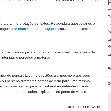
ode ler ainda textos sobre a temática, para ter mais pontos de
Fé
itura e a interpretação de textos. Responda a questionários e
Ca
nseguir
tirar boas notas a Português
estará no bom caminho
As
Co
R
na disciplina ou peça apontamentos aos melhores alunos da
E
interligar e perceber a matéria.
In
Ex
forma de pensar. Levante questões a si mesmo e aos seus
Fi
ua ou perceba diferentes pontos de vista para uma mesma
Ex
onstruir uma opinião pessoal, sabendo-a defender quando
e quanto melhor souber explicar o seu ponto de vista e
Publicado em 14/12/2015