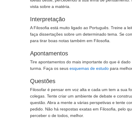
ideias deste, percebendo a sua linha de pensamento. P
vista sobre a matéria.
Interpretação
A Filosofia está muito ligado ao Português. Treine a le
faça dissertações sobre um determinado tema. Se co
para tirar boas notas também em Filosofia.
Apontamentos
Tire apontamentos do mais importante do que é dado 
turma. Faça os seus
esquemas de estudo
para melhor 
Questões
Filosofar é pensar em voz alta e cada um tem a sua 
colegas. Tente criar um ambiente de debate e constr
questão. Abra a mente a várias perspetivas e tente c
pedido. Não há respostas exatas em Filosofia, pelo qu
perceber o de todos, melhor.