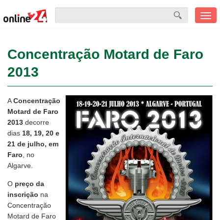
Men
mobi
Concentração Motard de Faro
2013
A
Concentração
Motard de Faro
2013
decorre
dias
18, 19, 20 e
21 de julho, em
Faro
, no
Algarve.
O
preço da
inscrição
na
Concentração
Motard de Faro