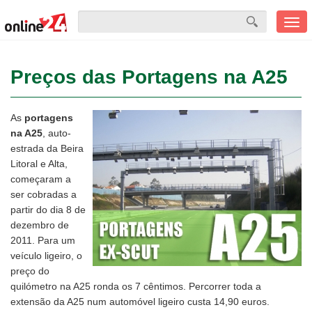
Men
mobi
Preços das Portagens na A25
As
portagens
na A25
, auto-
estrada da Beira
Litoral e Alta,
começaram a
ser cobradas a
partir do dia 8 de
dezembro de
2011. Para um
veículo ligeiro, o
preço do
quilómetro na A25 ronda os 7 cêntimos. Percorrer toda a
extensão da A25 num automóvel ligeiro custa 14,90 euros.