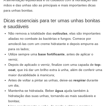
A alimentação equilibrada e os cuidados com a hidratação das
mãos e das unhas são as principais e mais importantes dicas
para unhas bonitas.
Dicas essenciais para ter umas unhas bonitas
e saudáveis
Não remova a totalidade das
cutículas
, elas são importantes
aliadas no combate às bactérias e fungos. Comece por
amolecê-las com um creme hidratante e depois empurre-as
para os lados;
Utilize sempre uma
base fortificante
, antes de aplicar o
verniz;
Depois de aplicado o verniz, finalize com uma capada de
top-
coat
, que irá dar um brilho extra à unha, além de conferir uma
maior durabilidade à manicura;
Antes de voltar a pintar as unhas, deixe-as
respirar
durante
um dia;
Mantenha-se hidratada. Beber
água
ajuda também à
hidratação das suas unhas, tornando-as mais saudáveis e
bonitas;