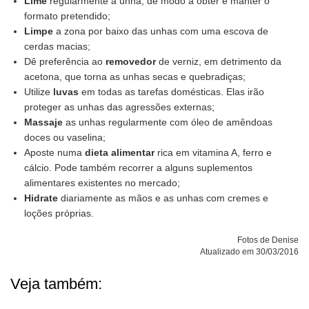
Lime
regularmente a unha, de modo a obter e manter o
formato pretendido;
Limpe
a zona por baixo das unhas com uma escova de
cerdas macias;
Dê preferência ao
removedor
de verniz, em detrimento da
acetona, que torna as unhas secas e quebradiças;
Utilize
luvas
em todas as tarefas domésticas. Elas irão
proteger as unhas das agressões externas;
Massaje
as unhas regularmente com óleo de amêndoas
doces ou vaselina;
Aposte numa
dieta alimentar
rica em vitamina A, ferro e
cálcio. Pode também recorrer a alguns suplementos
alimentares existentes no mercado;
Hidrate
diariamente as mãos e as unhas com cremes e
loções próprias.
Fotos de Denise
Atualizado em 30/03/2016
Veja também: