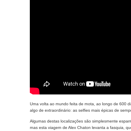
Uma volta ao mundo feita de mota, ao longo de 600 
algo de extraordinário: as selfies mais épicas de semp
Algumas destas localizações são simplesmente espa
mas esta viagem de Alex Chaton levanta a fasquia, qu