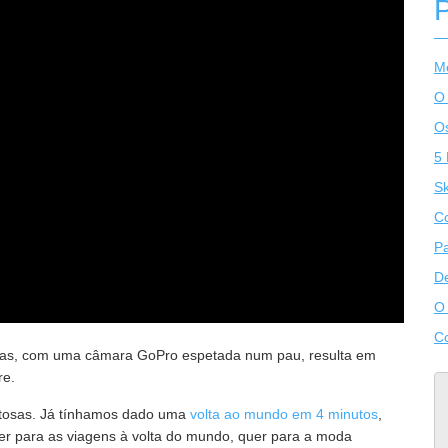
Me
O
Os
5 
S
Co
Pa
De
O 
Co
dias, com uma câmara GoPro espetada num pau, resulta em
re.
ntosas. Já tínhamos dado uma
volta ao mundo em 4 minutos
,
er para as viagens à volta do mundo, quer para a moda