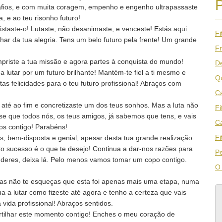
safios, e com muita coragem, empenho e engenho ultrapassaste
, e ao teu risonho futuro!
istaste-o! Lutaste, não desanimaste, e venceste! Estás aqui
Fi
lhar da tua alegria. Tens um belo futuro pela frente! Um grande
Fr
priste a tua missão e agora partes à conquista do mundo!
De
a lutar por um futuro brilhante! Mantém-te fiel a ti mesmo e
Qu
tas felicidades para o teu futuro profissional! Abraços com
Ca
e até ao fim e concretizaste um dos teus sonhos. Mas a luta não
Fi
sse que todos nós, os teus amigos, já sabemos que tens, e vais
Ca
mos contigo! Parabéns!
Fi
, bem-disposta e genial, apesar desta tua grande realização.
ito sucesso é o que te desejo! Continua a dar-nos razões para
Pe
deres, deixa lá. Pelo menos vamos tomar um copo contigo.
O 
Mas não te esqueças que esta foi apenas mais uma etapa, numa
a a lutar como fizeste até agora e tenho a certeza que vais
 vida profissional! Abraços sentidos.
artilhar este momento contigo! Enches o meu coração de