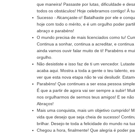
que maneira! Passaste por lutas, dificuldade e de
todos os obstáculos! Hoje celebramos contigo! À tua
Sucesso - Alcançaste-o! Batalhaste por ele e conqu
hoje com todo o mérito, e é um orgulho poder parti
abraço e parabéns!
O mundo precisa de mais licenciados como tu! Cum
Continua a sonhar, continua a acreditar, e continua 
ainda vamos ouvir falar muito de ti! Parabéns e mui
orgulho.
Não desististe e isso faz de ti um vencedor. Lutast
acaba aqui. Mostra a toda a gente o teu talento, e
ver que esta nova etapa não te vai desiludir. Esta
Parabéns! Que continues a ser essa pessoa simples
É que a partir de agora vai ser sempre a subir! Mu
nos orgulharmos de sermos teus amigos! E se não 
Abraços!
Mais uma conquista, mais um objetivo cumprido! 
vida que desejo que seja cheia de sucesso! Continu
brilhar. Desejo-te toda a felicidade do mundo na tua
Chegou a hora, finalmente! Que alegria é poder p