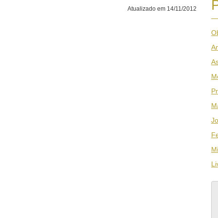
Atualizado em 14/11/2012
Ob
An
As
M
Pr
Ma
Jo
F
Mi
Li