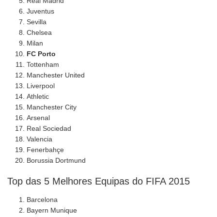
Real Madrid
Juventus
Sevilla
Chelsea
Milan
FC Porto
Tottenham
Manchester United
Liverpool
Athletic
Manchester City
Arsenal
Real Sociedad
Valencia
Fenerbahçe
Borussia Dortmund
Top das 5 Melhores Equipas do FIFA 2015
Barcelona
Bayern Munique