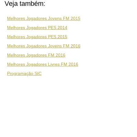
Veja também:
Melhores Jogadores Jovens FM 2015
Melhores Jogadores PES 2014
Melhores Jogadores PES 2015
Melhores Jogadores Jovens FM 2016
Melhores Jogadores FM 2016
Melhores Jogadores Livres FM 2016
Programação SIC