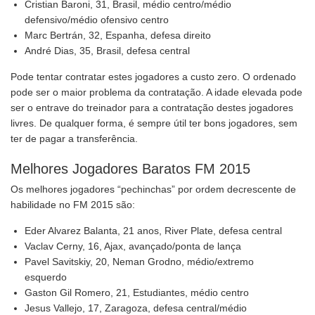
Cristian Baroni, 31, Brasil, médio centro/médio
defensivo/médio ofensivo centro
Marc Bertrán, 32, Espanha, defesa direito
André Dias, 35, Brasil, defesa central
Pode tentar contratar estes jogadores a custo zero. O ordenado
pode ser o maior problema da contratação. A idade elevada pode
ser o entrave do treinador para a contratação destes jogadores
livres. De qualquer forma, é sempre útil ter bons jogadores, sem
ter de pagar a transferência.
Melhores Jogadores Baratos FM 2015
Os melhores jogadores “pechinchas” por ordem decrescente de
habilidade no FM 2015 são:
Eder Alvarez Balanta, 21 anos, River Plate, defesa central
Vaclav Cerny, 16, Ajax, avançado/ponta de lança
Pavel Savitskiy, 20, Neman Grodno, médio/extremo
esquerdo
Gaston Gil Romero, 21, Estudiantes, médio centro
Jesus Vallejo, 17, Zaragoza, defesa central/médio