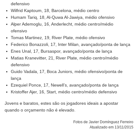
defensivo
Wilfrid Kaptoum, 18, Barcelona, médio centro
Humam Tariq, 18, Al-Quwa Al-Jawiya, médio ofensivo
Alper Ademoglu, 16, Anderlecht, médio centro/médio
ofensivo
Tomas Martinez, 19, River Plate, médio ofensivo
Federico Bonazzoli, 17, Inter Milan, avançado/ponta de lança
Enes Unal, 17, Bursaspor, avançado/ponta de lança
Matias Kranevitter, 21, River Plate, médio centro/médio
defensivo
Guido Vadala, 17, Boca Juniors, médio ofensivo/ponta de
lança
Ezequiel Ponce, 17, Newell’s, avançado/ponta de lança
Kristoffer Ajer, 16, Start, médio centro/médio defensivo
Jovens e baratos, estes são os jogadores ideais a apostar
quando o orçamento não é elevado.
Fotos de Javier Domínguez Ferreiro
Atualizado em 13/11/2015