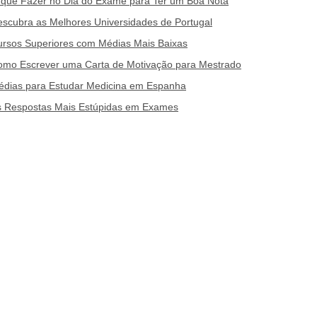
 que Fazer no Dia do Exame para Ter um Boa Nota
scubra as Melhores Universidades de Portugal
rsos Superiores com Médias Mais Baixas
omo Escrever uma Carta de Motivação para Mestrado
édias para Estudar Medicina em Espanha
s Respostas Mais Estúpidas em Exames