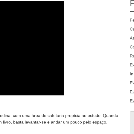
Fé
Ca
As
Co
R
E
In
Ex
Fi
Ex
medina, com uma área de cafetaria propícia ao estudo. Quando
m livro, basta levantar-se e andar um pouco pelo espaço.