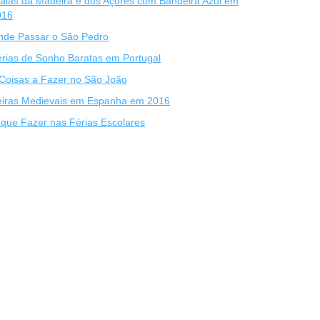
aias da Madeira e dos Açores com Bandeira Azul em
016
nde Passar o São Pedro
rias de Sonho Baratas em Portugal
Coisas a Fazer no São João
eiras Medievais em Espanha em 2016
que Fazer nas Férias Escolares