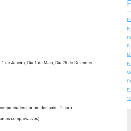
Pi
P
Pa
Bi
Me
1 de Janeiro, Dia 1 de Maio, Dia 25 de Dezembro
Pa
O
Pa
Pi
10
companhados por um dos pais - 1 euro.
entos comprovativos):