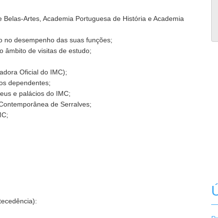
Belas-Artes, Academia Portuguesa de História e Academia
ismo no desempenho das suas funções;
 âmbito de visitas de estudo;
adora Oficial do IMC);
ços dependentes;
eus e palácios do IMC;
 Contemporânea de Serralves;
MC;
Ú
ecedência):