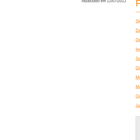
Atualizado em 12/07/2012
Si
De
De
In
So
Di
M
M
Q
J