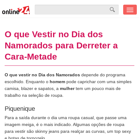
Men
mobi
O que Vestir no Dia dos
Namorados para Derreter a
Cara-Metade
O que vestir no Dia dos Namorados
depende do programa
escolhido. Enquanto o
homem
pode caprichar com uma simples
camisa, blazer e sapatos, a
mulher
tem um pouco mais de
trabalho na seleção de roupa.
Piquenique
Para a saída durante o dia uma roupa casual, que passe uma
imagem meiga, é o mais indicado. Algumas opções de roupa
para vestir são skinny jeans para realçar as curvas, um top sexy
e botas de tornozelo.