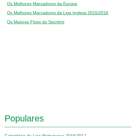
Os Melhores Marcadores da Europa
Os Melhores Marcadores da Liga Inglesa 2015/2016
Os Maiores Flops do Sporting
Populares
Calendário da Liga Portuguesa 2016/2017