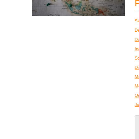
Si
De
De
In
So
Di
M
M
Q
J