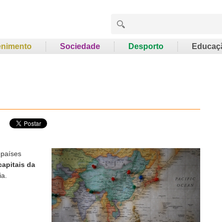
enimento
Sociedade
Desporto
Educaç
 países
capitais da
ia.