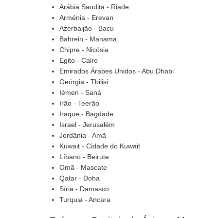
Arábia Saudita - Riade
Arménia - Erevan
Azerbaijão - Bacu
Bahrein - Manama
Chipre - Nicósia
Egito - Cairo
Emirados Árabes Unidos - Abu Dhabi
Geórgia - Tbilisi
Iémen - Saná
Irão - Teerão
Iraque - Bagdade
Israel - Jerusalém
Jordânia - Amã
Kuwait - Cidade do Kuwait
Líbano - Beirute
Omã - Mascate
Qatar - Doha
Síria - Damasco
Turquia - Ancara