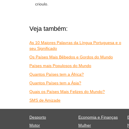
crioulo.
Veja também:
As 10 Maiores Palavras da Língua Portuguesa e o
seu Significado
Os Países Mais Bêbedos e Gordos do Mundo
Países mais Populosos do Mundo
Quantos Países tem a África?
Quantos Países tem a Ásia?
Quais os Países Mais Felizes do Mundo?
SMS de Amizade
Desporto
Economia e Finanças
Motor
Mulher