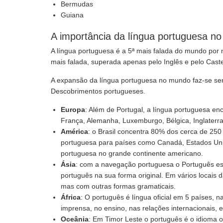
Bermudas
Guiana
A importância da língua portuguesa n
A língua portuguesa é a 5ª mais falada do mundo por nat
mais falada, superada apenas pelo Inglês e pelo Cast
A expansão da língua portuguesa no mundo faz-se se
Descobrimentos portugueses.
Europa
: Além de Portugal, a língua portuguesa en
França, Alemanha, Luxemburgo, Bélgica, Inglaterra
América
: o Brasil concentra 80% dos cerca de 25
portuguesa para países como Canadá, Estados Uni
portuguesa no grande continente americano.
Ásia
: com a navegação portuguesa o Português es
português na sua forma original. Em vários locais d
mas com outras formas gramaticais.
África
: O português é língua oficial em 5 países, 
imprensa, no ensino, nas relações internacionais, e
Oceânia
: Em Timor Leste o português é o idioma o