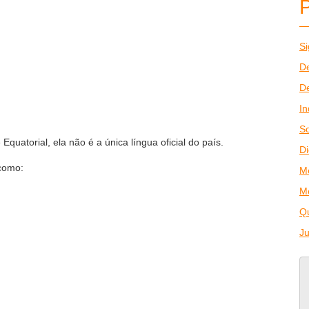
Si
De
De
In
So
uatorial, ela não é a única língua oficial do país.
Di
 como:
M
M
Q
J