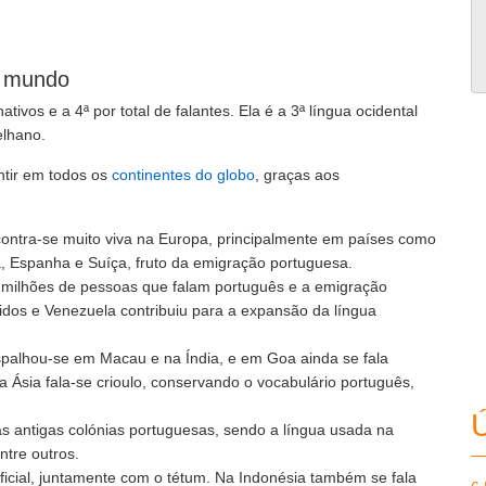
o mundo
ivos e a 4ª por total de falantes. Ela é a 3ª língua ocidental
elhano.
ntir em todos os
continentes do globo
, graças aos
contra-se muito viva na Europa, principalmente em países como
, Espanha e Suíça, fruto da emigração portuguesa.
0 milhões de pessoas que falam português e a emigração
dos e Venezuela contribuiu para a expansão da língua
palhou-se em Macau e na Índia, e em Goa ainda se fala
a Ásia fala-se crioulo, conservando o vocabulário português,
Ú
nas antigas colónias portuguesas, sendo a língua usada na
ntre outros.
ficial, juntamente com o tétum. Na Indonésia também se fala