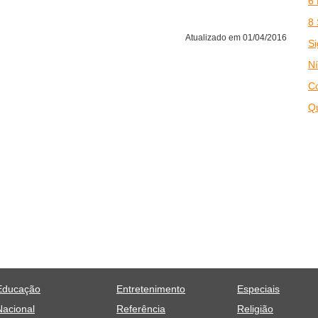
6 
8 
Atualizado em 01/04/2016
Si
Ní
C
Qu
Educação
Entretenimento
Especiais
Nacional
Referência
Religião