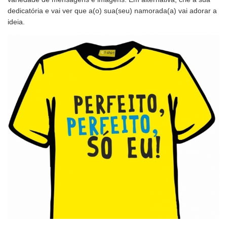
dedicatória e vai ver que a(o) sua(seu) namorada(a) vai adorar a
ideia.