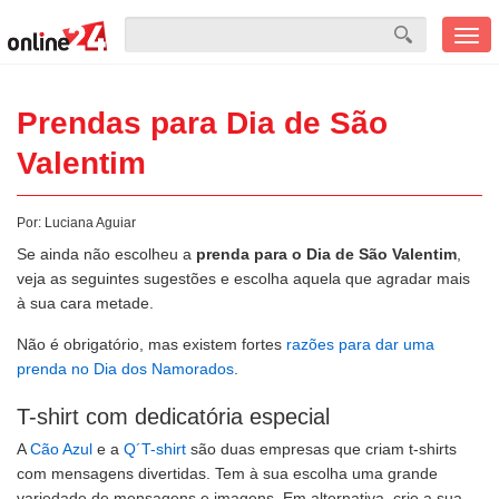
Men
mobi
Prendas para Dia de São
Valentim
Por:
Luciana Aguiar
Se ainda não escolheu a
prenda para o Dia de São Valentim
,
veja as seguintes sugestões e escolha aquela que agradar mais
à sua cara metade.
Não é obrigatório, mas existem fortes
razões para dar uma
prenda no Dia dos Namorados
.
T-shirt com dedicatória especial
A
Cão Azul
e a
Q´T-shirt
são duas empresas que criam t-shirts
com mensagens divertidas. Tem à sua escolha uma grande
variedade de mensagens e imagens. Em alternativa, crie a sua