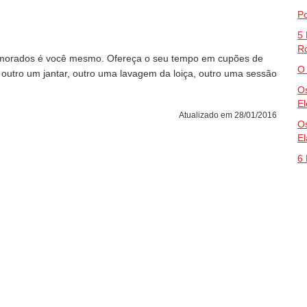
P
5 
R
amorados é você mesmo. Ofereça o seu tempo em cupões de
O 
utro um jantar, outro uma lavagem da loiça, outro uma sessão
Os
El
Atualizado em 28/01/2016
Os
El
6