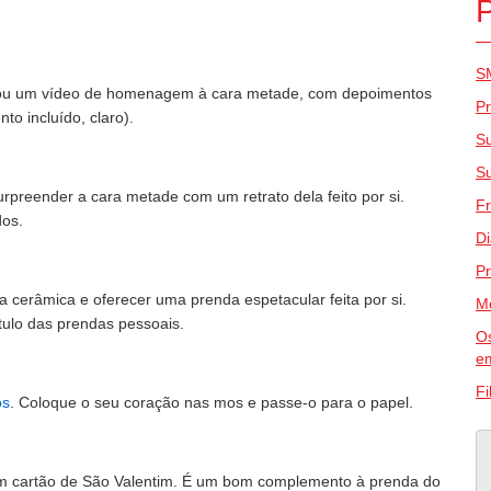
S
ou um vídeo de homenagem à cara metade, com depoimentos
P
o incluído, claro).
S
S
urpreender a cara metade com um retrato dela feito por si.
F
dos.
D
Pr
cerâmica e oferecer uma prenda espetacular feita por si.
M
ítulo das prendas pessoais.
Os
e
F
os
. Coloque o seu coração nas mos e passe-o para o papel.
 cartão de São Valentim. É um bom complemento à prenda do