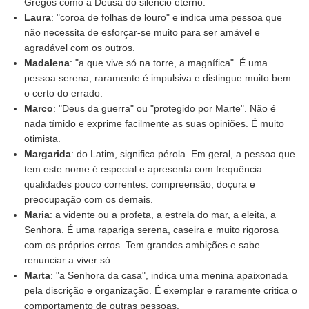
Gregos como a Deusa do silêncio eterno.
Laura
: "coroa de folhas de louro" e indica uma pessoa que
não necessita de esforçar-se muito para ser amável e
agradável com os outros.
Madalena
: "a que vive só na torre, a magnífica". É uma
pessoa serena, raramente é impulsiva e distingue muito bem
o certo do errado.
Marco
: "Deus da guerra" ou "protegido por Marte". Não é
nada tímido e exprime facilmente as suas opiniões. É muito
otimista.
Margarida
: do Latim, significa pérola. Em geral, a pessoa que
tem este nome é especial e apresenta com frequência
qualidades pouco correntes: compreensão, doçura e
preocupação com os demais.
Maria
: a vidente ou a profeta, a estrela do mar, a eleita, a
Senhora. É uma rapariga serena, caseira e muito rigorosa
com os próprios erros. Tem grandes ambições e sabe
renunciar a viver só.
Marta
: "a Senhora da casa", indica uma menina apaixonada
pela discrição e organização. É exemplar e raramente critica o
comportamento de outras pessoas.