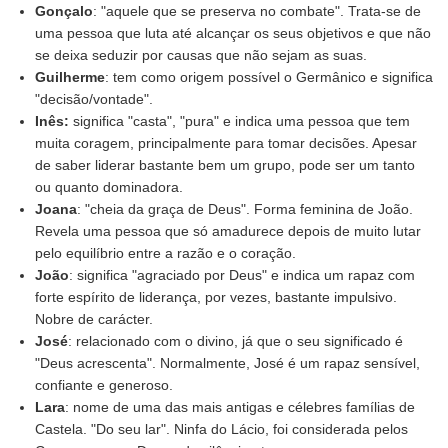
Gonçalo
: "aquele que se preserva no combate". Trata-se de
uma pessoa que luta até alcançar os seus objetivos e que não
se deixa seduzir por causas que não sejam as suas.
Guilherme
: tem como origem possível o Germânico e significa
"decisão/vontade".
Inês:
significa "casta", "pura" e indica uma pessoa que tem
muita coragem, principalmente para tomar decisões. Apesar
de saber liderar bastante bem um grupo, pode ser um tanto
ou quanto dominadora.
Joana
: "cheia da graça de Deus". Forma feminina de João.
Revela uma pessoa que só amadurece depois de muito lutar
pelo equilíbrio entre a razão e o coração.
João
: significa "agraciado por Deus" e indica um rapaz com
forte espírito de liderança, por vezes, bastante impulsivo.
Nobre de carácter.
José
: relacionado com o divino, já que o seu significado é
"Deus acrescenta". Normalmente, José é um rapaz sensível,
confiante e generoso.
Lara
: nome de uma das mais antigas e célebres famílias de
Castela. "Do seu lar". Ninfa do Lácio, foi considerada pelos