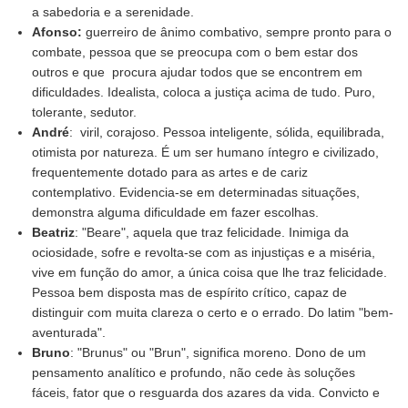
a sabedoria e a serenidade.
Afonso:
guerreiro de ânimo combativo, sempre pronto para o
combate, pessoa que se preocupa com o bem estar dos
outros e que procura ajudar todos que se encontrem em
dificuldades. Idealista, coloca a justiça acima de tudo. Puro,
tolerante, sedutor.
André
: viril, corajoso. Pessoa inteligente, sólida, equilibrada,
otimista por natureza. É um ser humano íntegro e civilizado,
frequentemente dotado para as artes e de cariz
contemplativo. Evidencia-se em determinadas situações,
demonstra alguma dificuldade em fazer escolhas.
Beatriz
: "Beare", aquela que traz felicidade. Inimiga da
ociosidade, sofre e revolta-se com as injustiças e a miséria,
vive em função do amor, a única coisa que lhe traz felicidade.
Pessoa bem disposta mas de espírito crítico, capaz de
distinguir com muita clareza o certo e o errado. Do latim "bem-
aventurada".
Bruno
: "Brunus" ou "Brun", significa moreno. Dono de um
pensamento analítico e profundo, não cede às soluções
fáceis, fator que o resguarda dos azares da vida. Convicto e