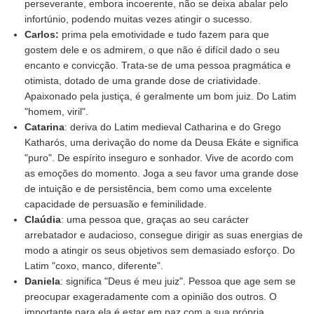
perseverante, embora incoerente, não se deixa abalar pelo
infortúnio, podendo muitas vezes atingir o sucesso.
Carlos:
prima pela emotividade e tudo fazem para que
gostem dele e os admirem, o que não é difícil dado o seu
encanto e convicção. Trata-se de uma pessoa pragmática e
otimista, dotado de uma grande dose de criatividade.
Apaixonado pela justiça, é geralmente um bom juiz. Do Latim
"homem, viril".
Catarina
: deriva do Latim medieval Catharina e do Grego
Katharós, uma derivação do nome da Deusa Ekáte e significa
"puro". De espírito inseguro e sonhador. Vive de acordo com
as emoções do momento. Joga a seu favor uma grande dose
de intuição e de persistência, bem como uma excelente
capacidade de persuasão e feminilidade.
Claúdia
: uma pessoa que, graças ao seu carácter
arrebatador e audacioso, consegue dirigir as suas energias de
modo a atingir os seus objetivos sem demasiado esforço. Do
Latim "coxo, manco, diferente".
Daniela
: significa "Deus é meu juiz". Pessoa que age sem se
preocupar exageradamente com a opinião dos outros. O
importante para ela é estar em paz com a sua própria