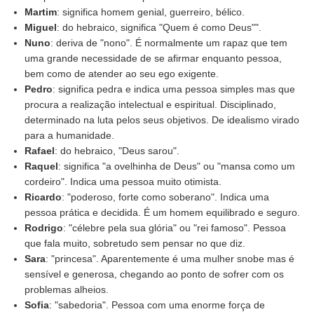
Martim
: significa homem genial, guerreiro, bélico.
Miguel
: do hebraico, significa "Quem é como Deus"".
Nuno
: deriva de "nono". É normalmente um rapaz que tem
uma grande necessidade de se afirmar enquanto pessoa,
bem como de atender ao seu ego exigente.
Pedro
: significa pedra e indica uma pessoa simples mas que
procura a realização intelectual e espiritual. Disciplinado,
determinado na luta pelos seus objetivos. De idealismo virado
para a humanidade.
Rafael
: do hebraico, "Deus sarou".
Raquel
: significa "a ovelhinha de Deus" ou "mansa como um
cordeiro". Indica uma pessoa muito otimista.
Ricardo
: "poderoso, forte como soberano". Indica uma
pessoa prática e decidida. É um homem equilibrado e seguro.
Rodrigo
: "célebre pela sua glória" ou "rei famoso". Pessoa
que fala muito, sobretudo sem pensar no que diz.
Sara
: "princesa". Aparentemente é uma mulher snobe mas é
sensível e generosa, chegando ao ponto de sofrer com os
problemas alheios.
Sofia
: "sabedoria". Pessoa com uma enorme força de