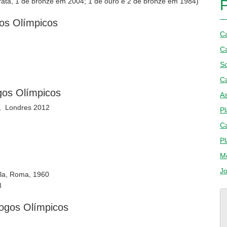
ata, 1 de bronze em 2004; 1 de ouro e 2 de bronze em 1984)
os Olímpicos
Ca
Ca
S
Ca
gos Olímpicos
As
, Londres 2012
Pl
C
Pl
M
J
ela, Roma, 1960
8
Jogos Olímpicos