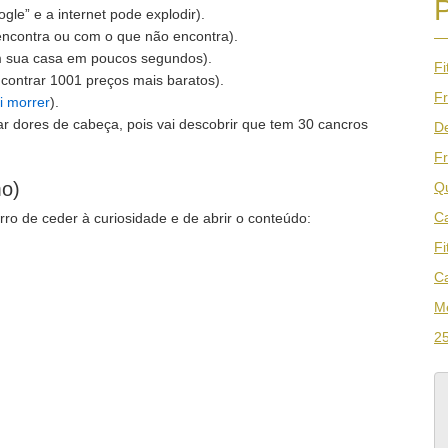
gle” e a internet pode explodir).
ncontra ou com o que não encontra).
em sua casa em poucos segundos).
Fi
contrar 1001 preços mais baratos).
Fr
i morrer
).
r dores de cabeça, pois vai descobrir que tem 30 cancros
De
Fr
mo)
Qu
Ca
ro de ceder à curiosidade e de abrir o conteúdo:
Fi
Ca
M
25