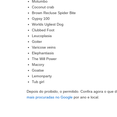
Motumbo
Coconut crab
Brown Recluse Spider Bite
Gypsy 100
Worlds Ugliest Dog
Clubbed Foot
Leucoplasia
Goiter
Varicose veins
Elephantiasis
The Will Power
Macory
Goatse
Lemonparty
Tub girl
Depois do proibido, o permitido. Confira agora o que 
mais procuradas no Google
por ano e local.