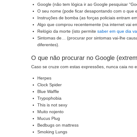
Google (não tem lógica ir ao Google pesquisar “Goo
O seu nome (pode ficar desapontando com o que e
Instruções de bomba (as forças policiais entram 
Algo que comprou recentemente (na internet vai en
Relógio da morte (isto permite
saber em que dia va
Sintomas de… (procurar por sintomas vai-lhe causa
diferentes).
O que não procurar no Google (extre
Caso se cruze com estas expressões, nunca caia no er
Herpes
Clock Spider
Blue Waffle
Trypophobia
This is not sexy
Muito nojento
Mucus Plug
Bedbugs on mattress
Smoking Lungs