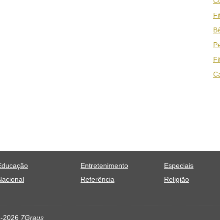
Co
Fi
Bê
Pe
Fi
Ca
Educação
Entretenimento
Especiais
Nacional
Referência
Religião
11-2026
7Graus