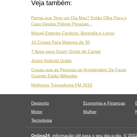
Veja também:
Pensa que Teve um Dia Mau? Então Olhe Para o
Caso Destas Pobres Pessoas...
Miguel Esteves Cardoso: Biografia e Livros
10 Coisas Para Maiores de 30
7 Apps para Quem Gosta de Cantar
Jogos Android Grátis
Coisas que as Pessoas se Arrependem De Fazer
Quando Estão Bêbedas
Melhores Treinadores FM 2016
Desporto
Economia e Finanças
Motor
Mulher
Tecnologia
Online24
, informação útil para o seu dia-a-dia. © 20