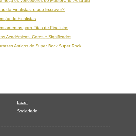
nheça os Vencedores do MasterChef Austrália
tas de Finalistas: o que Escrever?
nção de Finalistas
nsamentos para Fitas de Finalistas
tas Académicas: Cores e Significados
rtazes Antigos do Super Bock Super Rock
Lazer
Sociedade