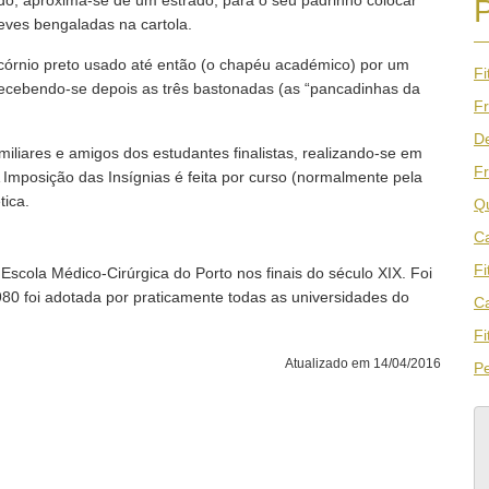
ado, aproxima-se de um estrado, para o seu padrinho colocar
leves bengaladas na cartola.
icórnio preto usado até então (o chapéu académico) por um
Fi
 recebendo-se depois as três bastonadas (as “pancadinhas da
Fr
De
miliares e amigos dos estudantes finalistas, realizando-se em
Fr
Imposição das Insígnias é feita por curso (normalmente pela
tica.
Qu
Ca
Fi
Escola Médico-Cirúrgica do Porto nos finais do século XIX. Foi
980 foi adotada por praticamente todas as universidades do
Ca
Fi
Atualizado em 14/04/2016
Pe