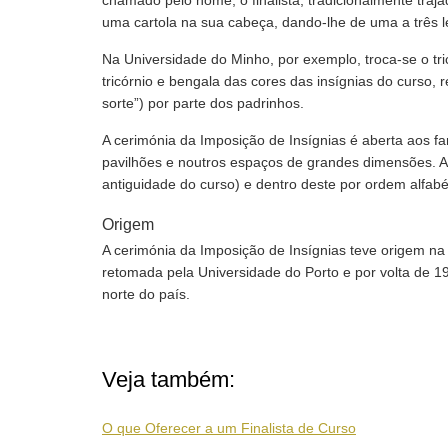
chamado pelo nome, o finalista, tradicionalmente traj
uma cartola na sua cabeça, dando-lhe de uma a três 
Na Universidade do Minho, por exemplo, troca-se o tr
tricórnio e bengala das cores das insígnias do curso,
sorte”) por parte dos padrinhos.
A cerimónia da Imposição de Insígnias é aberta aos fa
pavilhões e noutros espaços de grandes dimensões. A 
antiguidade do curso) e dentro deste por ordem alfabé
Origem
A cerimónia da Imposição de Insígnias teve origem na 
retomada pela Universidade do Porto e por volta de 1
norte do país.
Veja também:
O que Oferecer a um Finalista de Curso