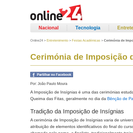
Nacional
Tecnologia
Entret
Online24
>
Entretenimento
>
Festas Académicas
>
Cerimónia de Impo
Cerimónia de Imposição d
Por:
João Paulo Moura
A Imposição de Insígnias é uma das cerimónias estudan
Queima das Fitas, geralmente no dia da
Bênção de Pa
Tradição da Imposição de Insígnias
A cerimónia de Imposição de Insígnias varia de unive
atribuição de elementos identificativos do final do cur