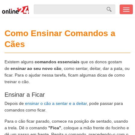
Men
mobi
Como Ensinar Comandos a
Cães
Existem alguns
comandos essenciais
que os donos gostam
de
ensinar ao seu novo cão
, como sentar, deitar, dar a pata, ou
ficar. Para o ajudar nessa tarefa, ficam algumas dicas de como
treinar o cão.
Ensinar a Ficar
Depois de
ensinar o cão a sentar e a deitar
, pode passar para
comandos como ficar.
Para o cão ficar parado, comece na posição de sentado, usando
a trela. Dê o comando
"Fica"
, coloque a mão frente do focinho e
dê um passo em frente. Repita o comando, precedendo-o com o