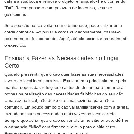
calma a sua boca e remova o objeto, ensinando-lhe o comando
"
Dá
". Recompense-o com palavras de incentivo, festas e
guloseimas.
Se o seu cão nunca voltar com o brinquedo, pode utilizar uma
corda comprida. Ao puxar a corda cuidadosamente, chame-o
pelo nome e dê o comando "Aqui", até ele assimilar naturalmente
o exercício.
Ensinar a Fazer as Necessidades no Lugar
Certo
Quando pressentir que o cão quer fazer as suas necessidades,
levo-o ao local ideal para isso. Esteja atento principalmente pela
manhã, depois das refeições e antes de deitar, para tentar criar
rotinas na realização das necessidades fisiológicas do seu cão.
Uma vez no local, não deixe o animal sozinho, para não o
confundir. Em pouco tempo o cão vai familiarizar-se com a tarefa,
fazendo as suas necessidades mais vezes no local correto.
Sempre que achar que o cão se vai aliviar no sítio errado,
dê-lhe
o comando "Não"
com firmeza e leve-o para o sítio certo.
Recompense-o
quando acertar com o local.