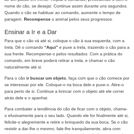
nome do cão, se desejar. Continue assim durante uns segundos.
Quando o cão se habituar ao comando, aumente o tempo de
paragem.
Recompense
o animal pelos seus progressos.
Ensinar a Ir e a Dar
Para que o cão vá até si, coloque o cão à sua esquerda, com a
trela. Dê o comando
“Aqui”
e puxe a trela, trazendo o cão para a
sua frente. Recompense-o pelos resultados. Com a prática do
comando, em breve poderá retirar a trela, e chamar o cão
naturalmente até si.
Para o cão
ir buscar um objeto
, faça com que o cão comece por
se interessar por ele. Coloque-o na boca dele e puxe-o. Atire-o
para perto de si. Continue a brincar com o objeto até ele correr
atrás dele e o apanhar.
Para combater a tendência do cão de ficar com o objeto, chame-
o efusivamente para o seu lado. Quando ele for finalmente até si,
felicite-o alegremente e retire o brinquedo da sua boca. Se o cão
resistir a dar-lhe o mesmo, fale-lhe tranquilamente, abra com