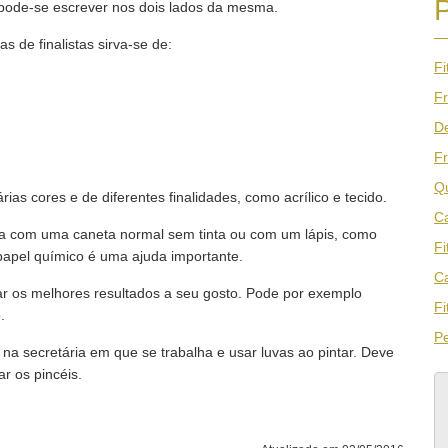
ta pode-se escrever nos dois lados da mesma.
as de finalistas sirva-se de:
Fi
Fr
De
Fr
Qu
várias cores e de diferentes finalidades, como acrílico e tecido.
Ca
ista com uma caneta normal sem tinta ou com um lápis, como
Fi
 papel químico é uma ajuda importante.
Ca
ar os melhores resultados a seu gosto. Pode por exemplo
Fi
.
Pe
na secretária em que se trabalha e usar luvas ao pintar. Deve
r os pincéis.