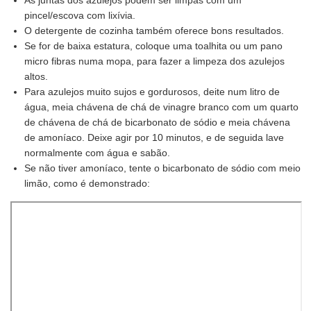
As juntas dos azulejos podem ser limpas com um
pincel/escova com lixívia.
O detergente de cozinha também oferece bons resultados.
Se for de baixa estatura, coloque uma toalhita ou um pano
micro fibras numa mopa, para fazer a limpeza dos azulejos
altos.
Para azulejos muito sujos e gordurosos, deite num litro de
água, meia chávena de chá de vinagre branco com um quarto
de chávena de chá de bicarbonato de sódio e meia chávena
de amoníaco. Deixe agir por 10 minutos, e de seguida lave
normalmente com água e sabão.
Se não tiver amoníaco, tente o bicarbonato de sódio com meio
limão, como é demonstrado: