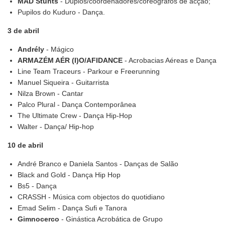
MAD Stunts
- Duplos/coordenadores/coreógrafos de acção;
Pupilos do Kuduro - Dança.
3 de abril
Andrély
- Mágico
ARMAZÉM AÉR (I)O/AFIDANCE
- Acrobacias Aéreas e Dança
Line Team Traceurs - Parkour e Freerunning
Manuel Siqueira - Guitarrista
Nilza Brown - Cantar
Palco Plural - Dança Contemporânea
The Ultimate Crew - Dança Hip-Hop
Walter - Dança/ Hip-hop
10 de abril
André Branco e Daniela Santos - Danças de Salão
Black and Gold - Dança Hip Hop
Bs5 - Dança
CRASSH - Música com objectos do quotidiano
Emad Selim - Dança Sufi e Tanora
Gimnocerco
- Ginástica Acrobática de Grupo