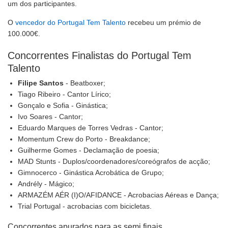
um dos participantes.
O
vencedor do Portugal Tem Talento
recebeu um prémio de
100.000€.
Concorrentes Finalistas do Portugal Tem
Talento
Filipe Santos
- Beatboxer;
Tiago Ribeiro - Cantor Lírico;
Gonçalo e Sofia - Ginástica;
Ivo Soares - Cantor;
Eduardo Marques de Torres Vedras - Cantor;
Momentum Crew do Porto - Breakdance;
Guilherme Gomes - Declamação de poesia;
MAD Stunts - Duplos/coordenadores/coreógrafos de acção;
Gimnocerco - Ginástica Acrobática de Grupo;
Andrély - Mágico;
ARMAZÉM AÉR (I)O/AFIDANCE - Acrobacias Aéreas e Dança;
Trial Portugal - acrobacias com bicicletas.
Concorrentes apurados para as semi finais