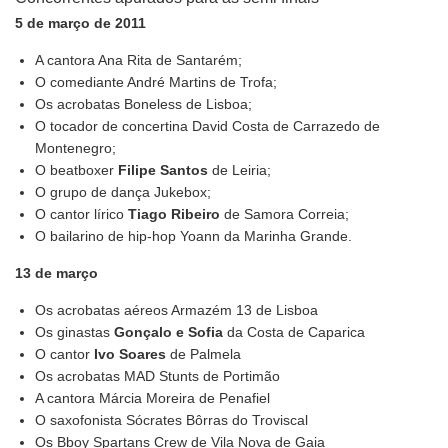
5 de março de 2011
A cantora Ana Rita de Santarém;
O comediante André Martins de Trofa;
Os acrobatas Boneless de Lisboa;
O tocador de concertina David Costa de Carrazedo de
Montenegro;
O beatboxer
Filipe Santos
de Leiria;
O grupo de dança Jukebox;
O cantor lírico
Tiago Ribeiro
de Samora Correia;
O bailarino de hip-hop Yoann da Marinha Grande.
13 de março
Os acrobatas aéreos Armazém 13 de Lisboa
Os ginastas
Gonçalo e Sofia
da Costa de Caparica
O cantor
Ivo Soares
de Palmela
Os acrobatas MAD Stunts de Portimão
A cantora Márcia Moreira de Penafiel
O saxofonista Sócrates Bôrras do Troviscal
Os Bboy Spartans Crew de Vila Nova de Gaia