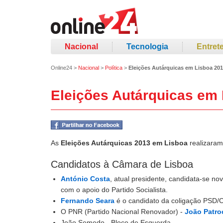
Nacional
Tecnologia
Entret
Online24
>
Nacional
>
Política
>
Eleições Autárquicas em Lisboa 20
Eleições Autárquicas em
As
Eleições Autárquicas 2013 em Lisboa
realizara
Candidatos à Câmara de Lisboa
António Costa
, atual presidente, candidata-se 
com o apoio do Partido Socialista.
Fernando Seara
é o candidato da coligação PSD/
O PNR (Partido Nacional Renovador) -
João Patro
João Semedo - Bloco de Esquerda.