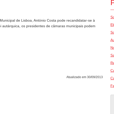
So
 Municipal de Lisboa, António Costa pode recandidatar-se à
El
i autárquica, os presidentes de câmaras municipais podem
S
Au
No
S
Re
Ca
Atualizado em 30/09/2013
Ca
F