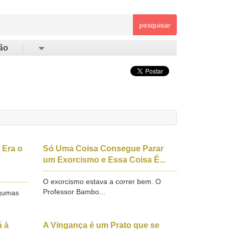
pesquisar
ão
 Era o
Só Uma Coisa Consegue Parar
um Exorcismo e Essa Coisa É...
O exorcismo estava a correr bem. O
Professor Bambo...
lgumas
á à
A Vingança é um Prato que se