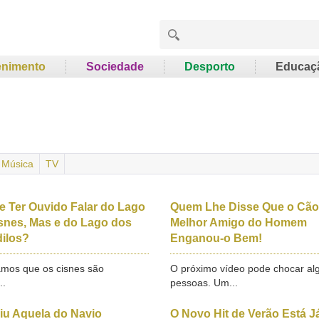
enimento
Sociedade
Desporto
Educaç
Música
TV
e Ter Ouvido Falar do Lago
Quem Lhe Disse Que o Cão
snes, Mas e do Lago dos
Melhor Amigo do Homem
ilos?
Enganou-o Bem!
amos que os cisnes são
O próximo vídeo pode chocar a
..
pessoas. Um...
iu Aquela do Navio
O Novo Hit de Verão Está J