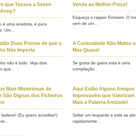
ro que Tocava a Seven
Venda ao Melhor Preço!
 Army?
Esqueça o rapper Eminem. O me
vem de um...
o é uma anedota, é pura
e. Um...
stão Duas Provas de que o
A Curiosidade Não Matou o
o Não Importa
Mas Quase!
ho não é tudo. Veja dois
Se gosta de gatos esta é uma
s que...
compilação...
os Mais Misteriosas de
Aqui Estão Alguns Amigos
 São Dignas dos Ficheiros
Improvavéis que Valorizam
os
Mais a Palavra Amizade!
o believe! (Eu quero acreditar!)
Soltar um leopardo e este se atir
se...
rapidamente...