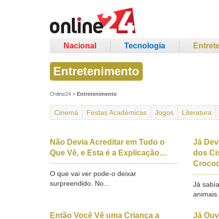
Nacional
Tecnologia
Entret
Entretenimento
Online24
>
Entretenimento
Cinema
Festas Académicas
Jogos
Literatura
Não Devia Acreditar em Tudo o
Já Dev
Que Vê, e Esta é a Explicação....
dos Ci
Crocod
O que vai ver pode-o deixar
surpreendido. No...
Já sabí
animais.
Então Você Vê uma Criança a
Já Ouv