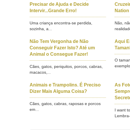
Precisar de Ajuda e Decide
Cruzei
Intervir...Grande Erro!
Nation
Uma criança encontra-se perdida,
Não, nã
sozinha, a...
realidad
Não Tem Vergonha de Não
Aqui E
Conseguir Fazer Isto? Até um
Tamanh
Animal o Consegue Fazer!
O taman
exemplo
Cães, gatos, periquitos, porcos, cabras,
macacos,...
Animais e Trampolins. É Preciso
As Fot
Dizer Mais Alguma Coisa?
Sempre
Secret
Cães, gatos, cabras, raposas e porcos
em...
I want t
Lembra-