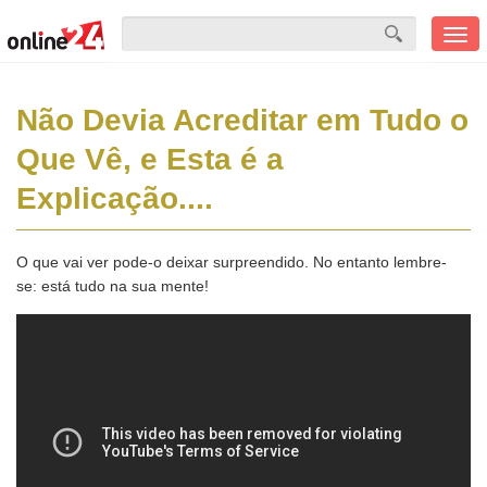
Men
mobi
Não Devia Acreditar em Tudo o
Que Vê, e Esta é a
Explicação....
O que vai ver pode-o deixar surpreendido. No entanto lembre-
se: está tudo na sua mente!