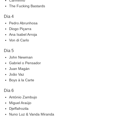
Carminho
The Fucking Bastards
Dia 4
Pedro Abrunhosa
Diogo Piçarra
Ana Isabel Arroja
Von di Carlo
Dia 5
John Newman
Gabriel o Pensador
Juan Magán
João Vaz
Boys à la Carte
Dia 6
António Zambujo
Miguel Araújo
Djeffafrozila
Nuno Luz & Vanda Miranda