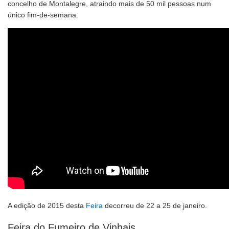
concelho de Montalegre, atraindo mais de 50 mil pessoas num
único fim-de-semana.
A edição de 2015 desta
Feira
decorreu de 22 a 25 de janeiro.
Feira do Fumeiro de Vinhais