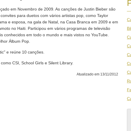
lançado em Novembro de 2009. As canções de Justin Bieber são
onvites para duetos com vários artistas pop, como Taylor
Ca
Obama e esposa, na gala de Natal, na Casa Branca em 2009 e em
amoto no Haiti. Participou em vários programas de televisão
Bi
is conhecidos em todo o mundo e mais vistos no YouTube.
Ca
lhor Álbum Pop.
C
ic" e reúne 10 canções.
C
como CSI, School Girls e Silent Library.
Co
C
Atualizado em 13/11/2012
Ro
Fe
C