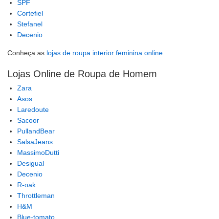
SPF
Cortefiel
Stefanel
Decenio
Conheça as
lojas de roupa interior feminina online
.
Lojas Online de Roupa de Homem
Zara
Asos
Laredoute
Sacoor
PullandBear
SalsaJeans
MassimoDutti
Desigual
Decenio
R-oak
Throttleman
H&M
Blue-tomato