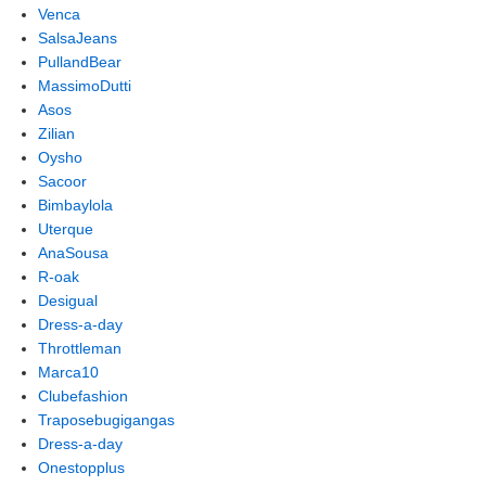
Venca
SalsaJeans
PullandBear
MassimoDutti
Asos
Zilian
Oysho
Sacoor
Bimbaylola
Uterque
AnaSousa
R-oak
Desigual
Dress-a-day
Throttleman
Marca10
Clubefashion
Traposebugigangas
Dress-a-day
Onestopplus