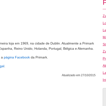
Za
Lo
Le
M
meira loja em 1969, na cidade de Dublin. Atualmente a Primark
St
spanha, Reino Unido, Holanda, Portugal, Bélgica e Alemanha.
Za
e a
página Facebook
da Primark.
Pr
Al
gal
.
La
Atualizado em 27/10/2015
In