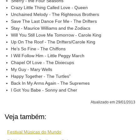
Sherry - the Four Seasons
Crazy Little Thing Called Love - Queen
Unchained Melody - The Righteous Brothers
Save The Last Dance For Me - The Drifters
Stay - Maurice Williams and the Zodiacs
Will You Still Love Me Tomorrow - Carole King
Up On The Roof - The Drifters/Carole King
He’s So Fine - The Chiffons
I Will Follow Him - Little Peggy March
Chapel Of Love - The Dixiecups
My Guy - Mary Wells
Happy Together - The Turtles”
Back In My Arms Again - The Supremes
I Got You Babe - Sonny and Cher
Atualizado em 29/01/2013
Veja também:
Festival Músicas do Mundo