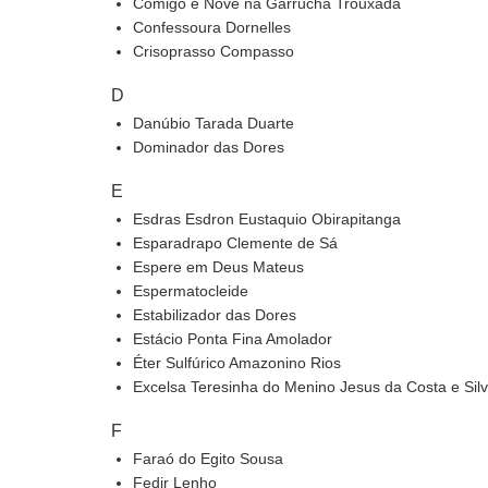
Comigo é Nove na Garrucha Trouxada
Confessoura Dornelles
Crisoprasso Compasso
D
Danúbio Tarada Duarte
Dominador das Dores
E
Esdras Esdron Eustaquio Obirapitanga
Esparadrapo Clemente de Sá
Espere em Deus Mateus
Espermatocleide
Estabilizador das Dores
Estácio Ponta Fina Amolador
Éter Sulfúrico Amazonino Rios
Excelsa Teresinha do Menino Jesus da Costa e Sil
F
Faraó do Egito Sousa
Fedir Lenho