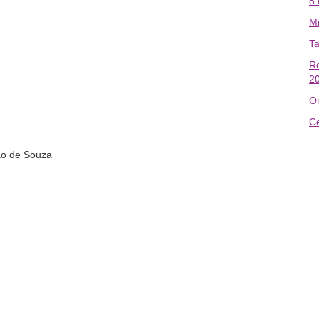
8
Mi
Ta
R
2
O
Ce
ão de Souza