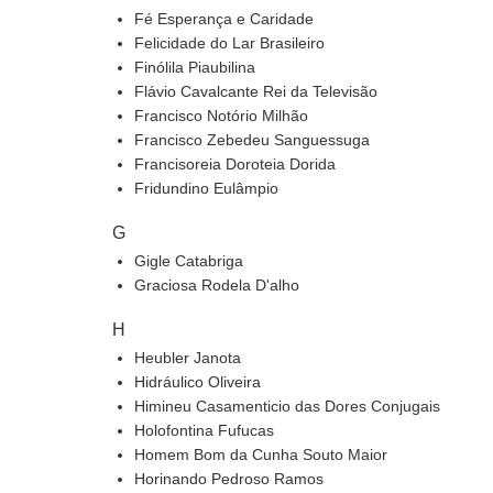
Fé Esperança e Caridade
Felicidade do Lar Brasileiro
Finólila Piaubilina
Flávio Cavalcante Rei da Televisão
Francisco Notório Milhão
Francisco Zebedeu Sanguessuga
Francisoreia Doroteia Dorida
Fridundino Eulâmpio
G
Gigle Catabriga
Graciosa Rodela D'alho
H
Heubler Janota
Hidráulico Oliveira
Himineu Casamenticio das Dores Conjugais
Holofontina Fufucas
Homem Bom da Cunha Souto Maior
Horinando Pedroso Ramos