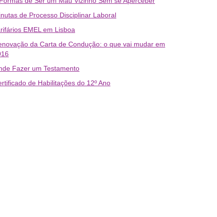
 Formas de Ser um Mau Vizinho Sem se Aperceber
nutas de Processo Disciplinar Laboral
rifários EMEL em Lisboa
enovação da Carta de Condução: o que vai mudar em
016
nde Fazer um Testamento
rtificado de Habilitações do 12º Ano