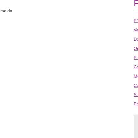
lmeida
P
Va
D
Os
P
C
Me
Ce
Se
P